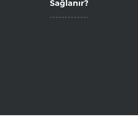
Sağlanır?
Yangın Söndürme Sistemleri ile Kocaeli’de Güvenlik
Nasıl Sağlanır?