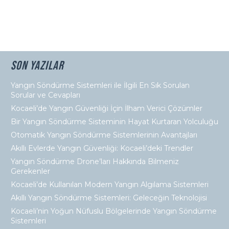
kurulması, toplumun güvenliğini artırarak yaşam kalitesini
yükseltir.
daha fazlası için bize
ulaşın
…
Son Yazılar
Yangın Söndürme Sistemleri ile İlgili En Sık Sorulan
Sorular ve Cevapları
Kocaeli’de Yangın Güvenliği İçin İlham Verici Çözümler
Bir Yangın Söndürme Sisteminin Hayat Kurtaran Yolculuğu
Otomatik Yangın Söndürme Sistemlerinin Avantajları
Akıllı Evlerde Yangın Güvenliği: Kocaeli’deki Trendler
Yangın Söndürme Drone’ları Hakkında Bilmeniz
Gerekenler
Kocaeli’de Kullanılan Modern Yangın Algılama Sistemleri
Akıllı Yangın Söndürme Sistemleri: Geleceğin Teknolojisi
Kocaeli’nin Yoğun Nüfuslu Bölgelerinde Yangın Söndürme
Sistemleri