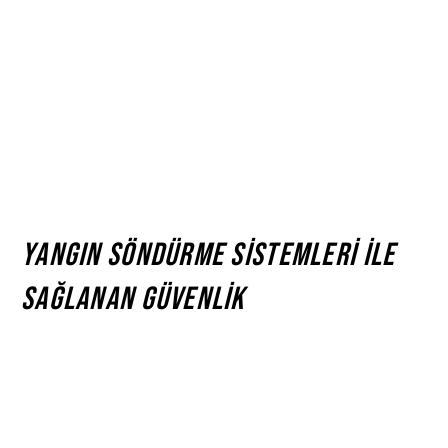
bölgelerinde, yangın güvenliği standartlarına uygun
inşaat planlamalarının yapılması gerekmektedir.
Binaların yangın kaçış yolları, tesisat düzenlemeleri ve
yangın söndürme sistemleri bu planlamalar arasında
yer almalıdır.
Yasal Düzenlemelere Uyum
: Kocaeli’de yangın
güvenliği konusunda ilgili yerel yönetmeliklere ve
yasal düzenlemelere tam uyum sağlamak,
işletmelerin ve binaların yangın riski karşısında yasal
koruma altına alınmasını sağlar.
Yangın Söndürme Sistemleri ile
Sağlanan Güvenlik
Kocaeli’de yangın söndürme sistemleri, sanayi tesisleri,
alışveriş merkezleri, ofis binaları ve konutlarda güvenliği
sağlamak için etkin bir çözüm sunar. Yangın başladığında
anında müdahale eden sistemler, yangının yayılmasını
önler ve daha büyük felaketlerin önüne geçer. Kocaeli’nin
yangın riski taşıyan her bölgesinde doğru sistemlerin