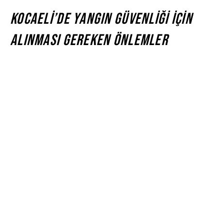
Kocaeli’de Yangın Güvenliği İçin
Alınması Gereken Önlemler
Doğru Sistem Seçimi
: Kocaeli gibi sanayi
bölgesinde, yangın söndürme sistemlerinin doğru
seçimi hayati önem taşır. Otomatik sprink sistemleri,
gazlı söndürme sistemleri veya su bazlı sistemler,
farklı yangın risklerine uygun şekilde seçilmelidir.
Periyodik Bakım ve Kontroller
: Yangın söndürme
sistemlerinin sürekli olarak çalışır durumda olması ve
etkinliğini koruyabilmesi için düzenli bakım ve
kontrollerin yapılması gerekir. Periyodik bakım, olası
arızaların önüne geçerek güvenliği artırır.
Eğitim ve Bilinçlendirme
: Kocaeli’de çalışan
personel ve sakinler için yangın eğitimi almak, yangın
söndürme sistemlerinin kullanımını etkili hale getirir.
Bilinçli bir toplum, yangın risklerini daha kolay
önleyebilir.
Yapılaşma ve Planlama
: Kocaeli’nin yeni yapılaşan