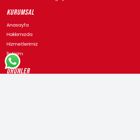
Kurumsal
Anasayfa
Hakkımızda
Hizmetlerimiz
İletişim
Ürünler
Yangın Tüpü
Yangın Dolabı
Yangın Tesisatı
Yangın Kapısı
Davlumbaz Söndürme Sistemi
İletişim