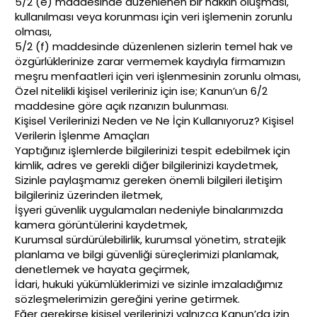
5/2 (e) maddesinde düzenlenen bir hakkın oluşması,
kullanılması veya korunması için veri işlemenin zorunlu
olması,
5/2 (f) maddesinde düzenlenen sizlerin temel hak ve
özgürlüklerinize zarar vermemek kaydıyla firmamızın
meşru menfaatleri için veri işlenmesinin zorunlu olması,
Özel nitelikli kişisel verileriniz için ise; Kanun’un 6/2
maddesine göre açık rızanızın bulunması.
Kişisel Verilerinizi Neden ve Ne İçin Kullanıyoruz? Kişisel
Verilerin İşlenme Amaçları
Yaptığınız işlemlerde bilgilerinizi tespit edebilmek için
kimlik, adres ve gerekli diğer bilgilerinizi kaydetmek,
Sizinle paylaşmamız gereken önemli bilgileri iletişim
bilgileriniz üzerinden iletmek,
İşyeri güvenlik uygulamaları nedeniyle binalarımızda
kamera görüntülerini kaydetmek,
Kurumsal sürdürülebilirlik, kurumsal yönetim, stratejik
planlama ve bilgi güvenliği süreçlerimizi planlamak,
denetlemek ve hayata geçirmek,
İdari, hukuki yükümlüklerimizi ve sizinle imzaladığımız
sözleşmelerimizin gereğini yerine getirmek.
Eğer gerekirse kişisel verilerinizi yalnızca Kanun’da izin