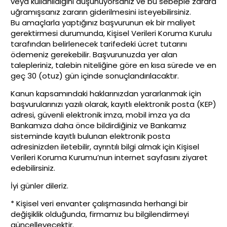
veya kullanıldığını düşünüyorsanız ve bu sebeple zarara
uğramışsanız zararın giderilmesini isteyebilirsiniz.
Bu amaçlarla yaptığınız başvurunun ek bir maliyet
gerektirmesi durumunda, Kişisel Verileri Koruma Kurulu
tarafından belirlenecek tarifedeki ücret tutarını
ödemeniz gerekebilir. Başvurunuzda yer alan
talepleriniz, talebin niteliğine göre en kısa sürede ve en
geç 30 (otuz) gün içinde sonuçlandırılacaktır.
Kanun kapsamındaki haklarınızdan yararlanmak için
başvurularınızı yazılı olarak, kayıtlı elektronik posta (KEP)
adresi, güvenli elektronik imza, mobil imza ya da
Bankamıza daha önce bildirdiğiniz ve Bankamız
sisteminde kayıtlı bulunan elektronik posta
adresinizden iletebilir, ayrıntılı bilgi almak için Kişisel
Verileri Koruma Kurumu’nun internet sayfasını ziyaret
edebilirsiniz.
İyi günler dileriz.
* Kişisel veri envanter çalışmasında herhangi bir
değişiklik olduğunda, firmamız bu bilgilendirmeyi
güncelleyecektir.