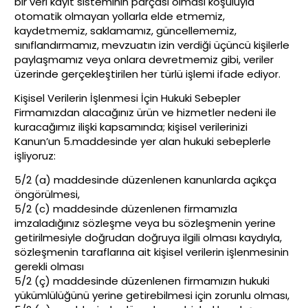
bir veri kayıt sisteminin parçası olması koşuluyla
otomatik olmayan yollarla elde etmemiz,
kaydetmemiz, saklamamız, güncellememiz,
sınıflandırmamız, mevzuatın izin verdiği üçüncü kişilerle
paylaşmamız veya onlara devretmemiz gibi, veriler
üzerinde gerçekleştirilen her türlü işlemi ifade ediyor.
Kişisel Verilerin İşlenmesi İçin Hukuki Sebepler
Firmamızdan alacağınız ürün ve hizmetler nedeni ile
kuracağımız ilişki kapsamında; kişisel verilerinizi
Kanun’un 5.maddesinde yer alan hukuki sebeplerle
işliyoruz:
5/2 (a) maddesinde düzenlenen kanunlarda açıkça
öngörülmesi,
5/2 (c) maddesinde düzenlenen firmamızla
imzaladığınız sözleşme veya bu sözleşmenin yerine
getirilmesiyle doğrudan doğruya ilgili olması kaydıyla,
sözleşmenin taraflarına ait kişisel verilerin işlenmesinin
gerekli olması
5/2 (ç) maddesinde düzenlenen firmamızın hukuki
yükümlülüğünü yerine getirebilmesi için zorunlu olması,