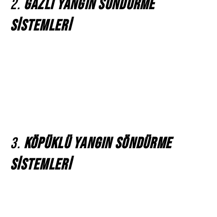
2.
Gazlı Yangın Söndürme
Sistemleri
Gazlı yangın söndürme sistemleri, yangınların
söndürülmesi için kimyasal gazların kullanıldığı sistemlerdir.
Kocaeli’de, veri merkezleri, teknoloji firmaları ve elektrik
panoları gibi yangının etkisinin büyük olabileceği yerlerde
gazlı yangın söndürme sistemleri sıklıkla tercih
edilmektedir. Bu sistemler, çevre dostu olmasıyla birlikte,
elektrikli ekipmanlara zarar vermeden yangını söndürme
imkanı sunar.
3.
Köpüklü Yangın Söndürme
Sistemleri
Köpüklü yangın söndürme sistemleri, özellikle petrol ve
kimyasal depolarında yaygın olarak kullanılan yangın
söndürme yöntemlerinden biridir. Bu sistemler, yanıcı