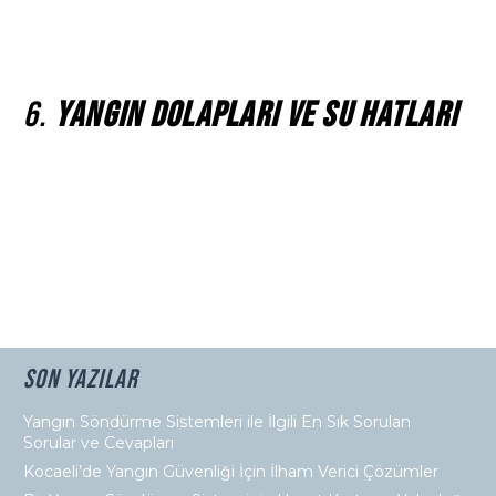
sistemleri, yangın sırasında oluşan dumanın dışarı atılmasını
sağlar. Kocaeli’de bu sistemler, özellikle çok katlı binalarda
yangın güvenliğini artırmak amacıyla kullanılmaktadır.
6.
Yangın Dolapları ve Su Hatları
Yangın dolapları, yangın söndürme hortumları ve
malzemelerinin hızlı bir şekilde erişilebilir olmasını sağlar.
Su hatları ise bina içindeki su kaynaklarının yangın anında
kullanılmasını sağlar. Kocaeli’de birçok alışveriş merkezi,
otel ve fabrika bu temel yangın söndürme sistemlerine
sahiptir.
daha fazlası için bize
ulaşın
…
Son Yazılar
Yangın Söndürme Sistemleri ile İlgili En Sık Sorulan
Sorular ve Cevapları
Kocaeli’de Yangın Güvenliği İçin İlham Verici Çözümler