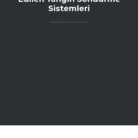
Sistemleri
Kocaeli’de En Çok Tercih Edilen Yangın Söndürme