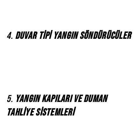
sıvıların üzerinde bir köpük tabakası oluşturarak yangının
oksijenle temasını keser. Kocaeli’de, rafineriler ve akaryakıt
istasyonlarında köpüklü yangın söndürme sistemleri tercih
edilmektedir.
4.
Duvar Tipi Yangın Söndürücüler
Duvar tipi yangın söndürücüler, evlerde, ofislerde ve ticari
alanlarda kullanım için ideal olan pratik ve taşınabilir yangın
söndürme cihazlarıdır. Kocaeli’de birçok işletme ve
konutta bu cihazlar, yangın güvenliğini sağlamak amacıyla
kullanılmaktadır. Taşınabilir olmaları, yangın anında hızlı
müdahale imkanı sunar.
5.
Yangın Kapıları ve Duman
Tahliye Sistemleri
Yangın kapıları, yangın anında binanın güvenli bir şekilde
boşaltılmasını sağlar. Aynı zamanda duman tahliye